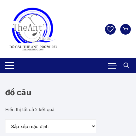
Chuyển
tới
nội
dung
đồ câu
Hiển thị tất cả 2 kết quả