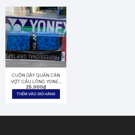
CUỘN DÂY QUẤN CÁN
VỢT CẦU LÔNG YONEX
25,000
₫
NGÔI SAO YS17
THÊM VÀO GIỎ HÀNG