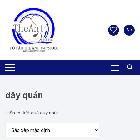
Chuyển
tới
nội
dung
dây quấn
Hiển thị kết quả duy nhất