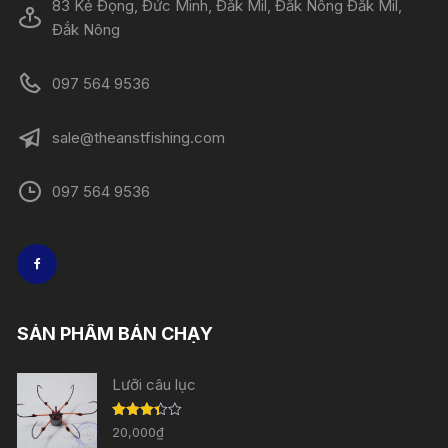
83 Kẻ Đọng, Đức Minh, Đăk Mil, Đăk Nông Đắk Mil,
Đắk Nông
097 564 9536
sale@theanstfishing.com
097 564 9536
SẢN PHẨM BÁN CHẠY
Lưỡi câu lục
Được
20,000
₫
xếp