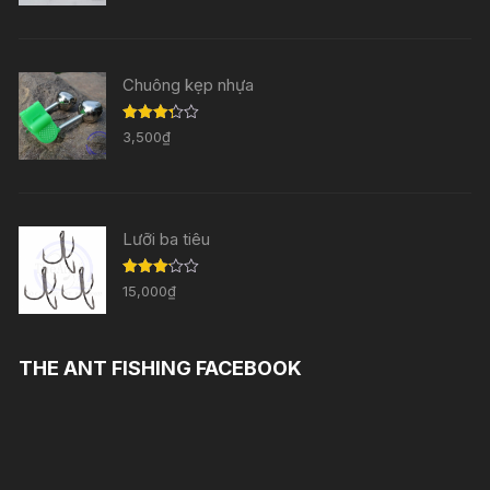
hạng
3.33
5
sao
Chuông kẹp nhựa
Được
3,500
₫
xếp
hạng
3.29
5
sao
Lưỡi ba tiêu
Được
15,000
₫
xếp
hạng
3.11
5
sao
THE ANT FISHING FACEBOOK