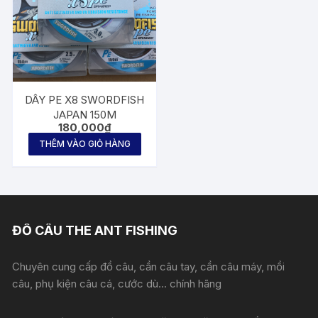
DÂY PE X8 SWORDFISH
JAPAN 150M
180,000
₫
THÊM VÀO GIỎ HÀNG
ĐỒ CÂU THE ANT FISHING
Chuyên cung cấp đồ câu, cần câu tay, cần câu máy, mồi
câu, phụ kiện câu cá, cước dù... chính hãng