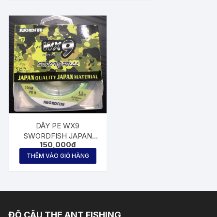
DÂY PE WX9
SWORDFISH JAPAN
150,000
₫
100m
THÊM VÀO GIỎ HÀNG
ĐỒ CÂU THE ANT FISHING