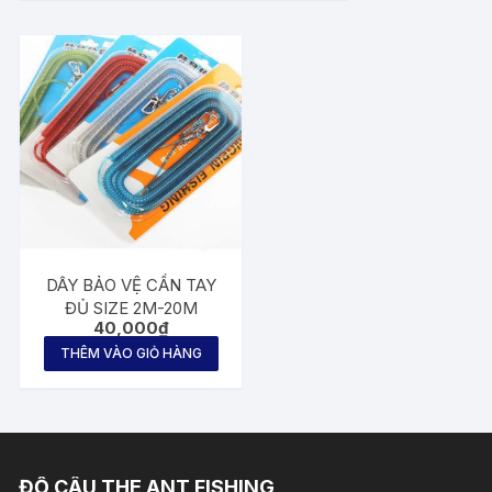
DÂY BẢO VỆ CẦN TAY
ĐỦ SIZE 2M-20M
40,000
₫
THÊM VÀO GIỎ HÀNG
ĐỒ CÂU THE ANT FISHING