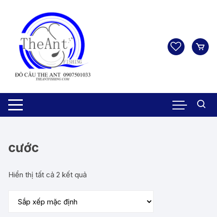
Chuyển
tới
nội
dung
cước
Hiển thị tất cả 2 kết quả