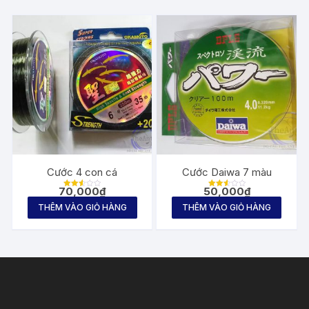
Cước 4 con cá
Cước Daiwa 7 màu
70,000
₫
50,000
₫
Được
Được
xếp
xếp
THÊM VÀO GIỎ HÀNG
THÊM VÀO GIỎ HÀNG
hạng
hạng
2.54
2.65
5
5
sao
sao