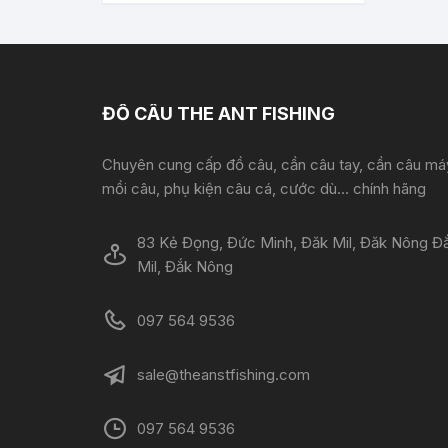
ĐỒ CÂU THE ANT FISHING
Chuyên cung cấp đồ câu, cần câu tay, cần câu má
mồi câu, phụ kiện câu cá, cước dù... chính hãng
83 Kẻ Đọng, Đức Minh, Đăk Mil, Đăk Nông Đ
Mil, Đắk Nông
097 564 9536
sale@theanstfishing.com
097 564 9536