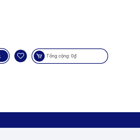
Tổng cộng:
0
₫