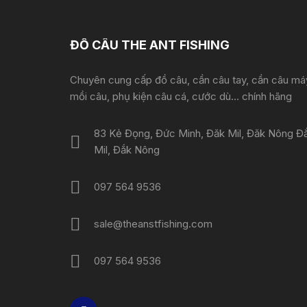
ĐỒ CÂU THE ANT FISHING
Chuyên cung cấp đồ câu, cần câu tay, cần câu má
mồi câu, phụ kiện câu cá, cước dù... chính hãng
83 Kẻ Đọng, Đức Minh, Đăk Mil, Đăk Nông Đ
Mil, Đắk Nông
097 564 9536
sale@theanstfishing.com
097 564 9536