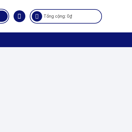
Tổng cộng:
0
₫