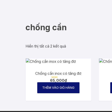
chống cần
Hiển thị tất cả 2 kết quả
Chống cần inox có tăng đơ
65,000
₫
Được
xếp
hạng
THÊM VÀO GIỎ HÀNG
2.31
5 sao