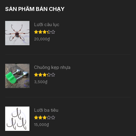
SẢN PHẨM BÁN CHẠY
Lưỡi câu lục
Được
20,000
₫
xếp
hạng
3.33
5
sao
Chuông kẹp nhựa
Được
3,500
₫
xếp
hạng
3.29
5
sao
Lưỡi ba tiêu
Được
15,000
₫
xếp
hạng
3.11
5