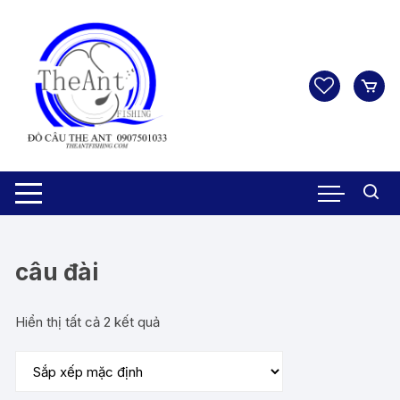
Chuyển
tới
nội
dung
câu đài
Hiển thị tất cả 2 kết quả