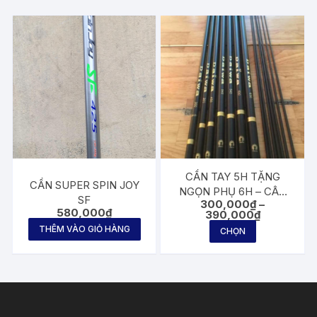
CẦN TAY 5H TẶNG
CẦN SUPER SPIN JOY
NGỌN PHỤ 6H – CÂU
SF
300,000
₫
–
ĐƠN CÂU ĐÀI MỌI ĐỊA
580,000
₫
Khoảng
390,000
₫
HÌNH
giá:
Sản
THÊM VÀO GIỎ HÀNG
CHỌN
từ
phẩm
300,000₫
đến
này
390,000₫
có
nhiều
biến