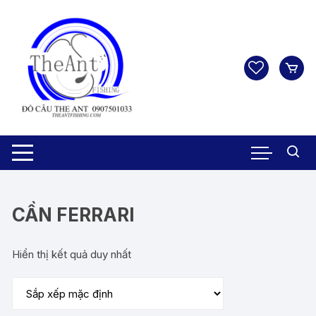
Chuyển
tới
nội
dung
CẦN FERRARI
Hiển thị kết quả duy nhất