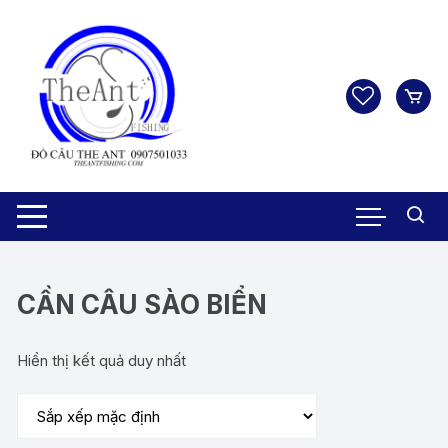
Chuyển
tới
nội
dung
CẦN CÂU SÀO BIỂN
Hiển thị kết quả duy nhất