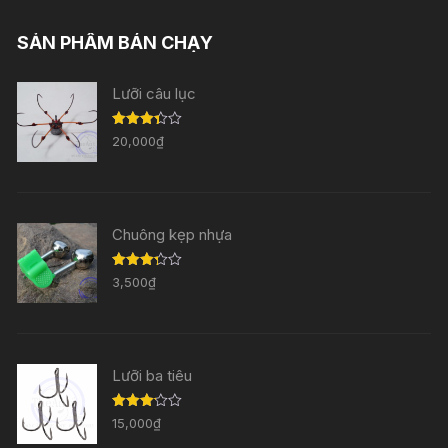
SẢN PHẨM BÁN CHẠY
Lưỡi câu lục
Được
20,000
₫
xếp
hạng
3.33
5
sao
Chuông kẹp nhựa
Được
3,500
₫
xếp
hạng
3.29
5
sao
Lưỡi ba tiêu
Được
15,000
₫
xếp
hạng