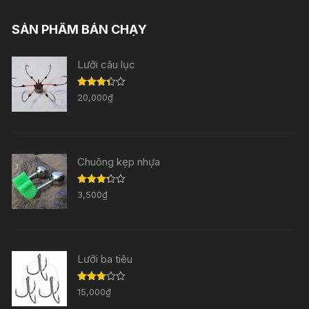
SẢN PHẨM BÁN CHẠY
Lưỡi câu lục
Được
20,000
₫
xếp
hạng
3.33
5
sao
Chuông kẹp nhựa
Được
3,500
₫
xếp
hạng
3.29
5
sao
Lưỡi ba tiêu
Được
15,000
₫
xếp
hạng