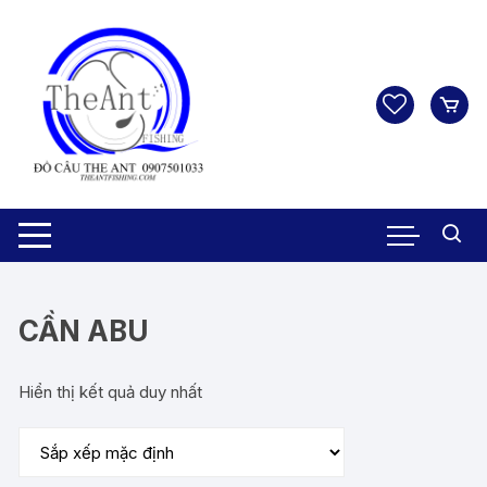
Chuyển
tới
nội
dung
CẦN ABU
Hiển thị kết quả duy nhất