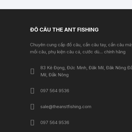
ĐỒ CÂU THE ANT FISHING
Chuyên cung cấp đồ câu, cần câu tay, cần câu má
mồi câu, phụ kiện câu cá, cước dù... chính hãng
83 Kẻ Đọng, Đức Minh, Đăk Mil, Đăk Nông Đ
Mil, Đắk Nông
097 564 9536
sale@theanstfishing.com
097 564 9536