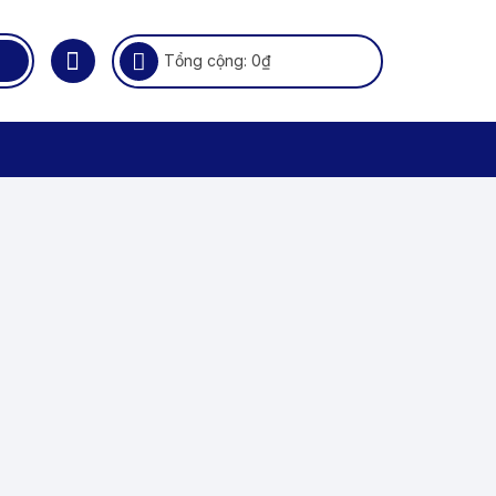
Tổng cộng:
0
₫