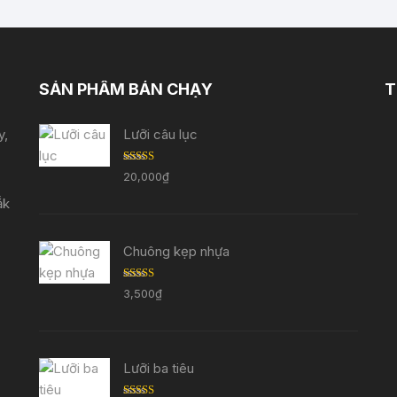
SẢN PHẨM BÁN CHẠY
T
y,
Lưỡi câu lục
Được
20,000
₫
xếp
hạng
ắk
3.33
5
sao
Chuông kẹp nhựa
Được
3,500
₫
xếp
hạng
3.29
5
sao
Lưỡi ba tiêu