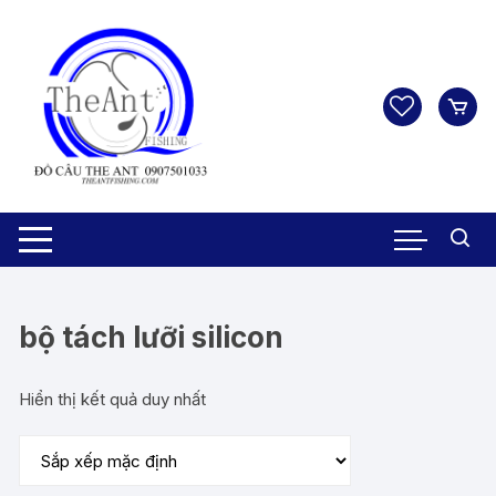
Chuyển
tới
nội
dung
bộ tách lưỡi silicon
Hiển thị kết quả duy nhất