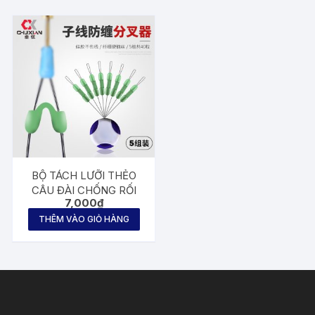
BỘ TÁCH LƯỠI THẺO
CÂU ĐÀI CHỐNG RỐI
7,000
₫
THÊM VÀO GIỎ HÀNG