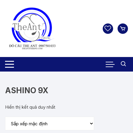
Chuyển
tới
nội
dung
ASHINO 9X
Hiển thị kết quả duy nhất