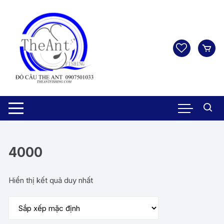
Chuyển
tới
nội
dung
4000
Hiển thị kết quả duy nhất