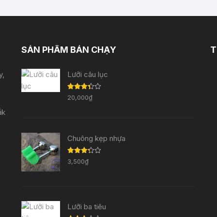
SẢN PHẨM BÁN CHẠY
T
y,
Lưỡi câu lục
Được
20,000
₫
xếp
hạng
ắk
3.33
5
sao
Chuông kẹp nhựa
Được
3,500
₫
xếp
hạng
3.29
5
sao
Lưỡi ba tiêu