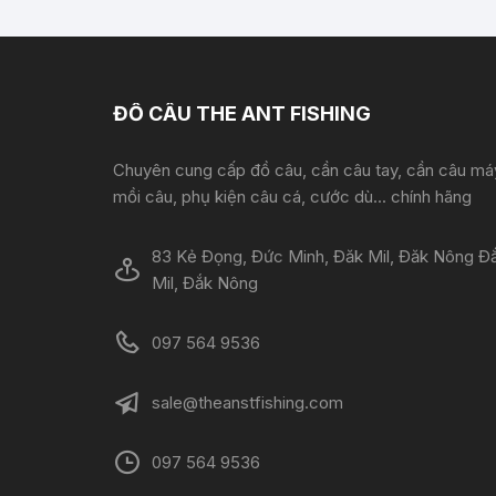
ĐỒ CÂU THE ANT FISHING
Chuyên cung cấp đồ câu, cần câu tay, cần câu má
mồi câu, phụ kiện câu cá, cước dù... chính hãng
83 Kẻ Đọng, Đức Minh, Đăk Mil, Đăk Nông Đ
Mil, Đắk Nông
097 564 9536
sale@theanstfishing.com
097 564 9536