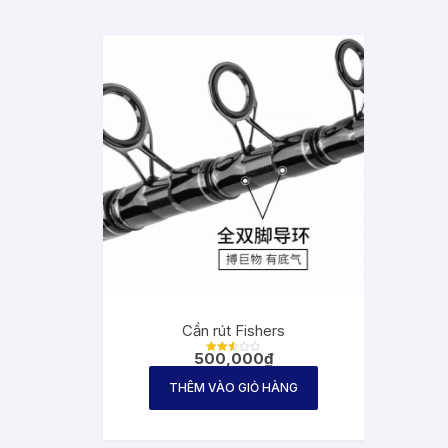
Cần rút Fishers
500,000
₫
Được
xếp
hạng
THÊM VÀO GIỎ HÀNG
2.60
5
sao