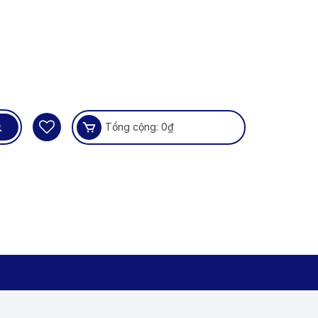
Tổng cộng:
0
₫