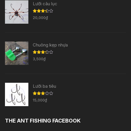
Lưỡi câu lục
Được
20,000
₫
xếp
hạng
3.33
5
sao
Chuông kẹp nhựa
Được
3,500
₫
xếp
hạng
3.29
5
sao
Lưỡi ba tiêu
Được
15,000
₫
xếp
hạng
3.11
5
sao
THE ANT FISHING FACEBOOK