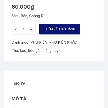
60,000
₫
Sắc , Bén, Chống Rỉ
KÉO
THÊM VÀO GIỎ HÀNG
GẮN
THÙNG
Danh mục:
PHỤ KIỆN
,
PHỤ KIỆN KHÁC
RYUKI
số
Thẻ:
kéo
,
kéo gắn thùng
,
ruyki
lượng
MÔ TẢ
MÔ TẢ