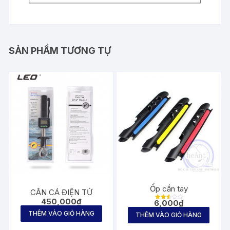
SẢN PHẨM TƯƠNG TỰ
Ốp cần tay
CÂN CÁ ĐIỆN TỬ
450,000
₫
6,000
₫
Được
xếp
THÊM VÀO GIỎ HÀNG
THÊM VÀO GIỎ HÀNG
hạng
2.61
5
sao