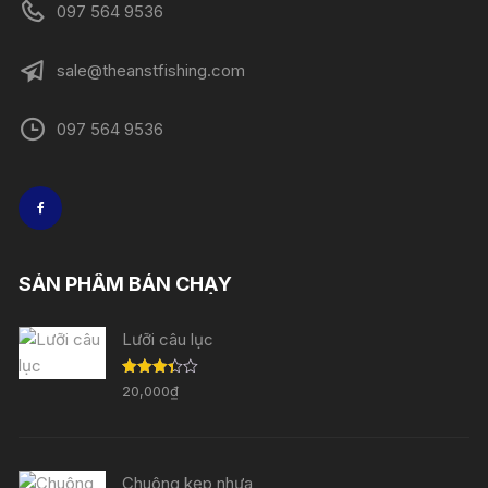
097 564 9536
sale@theanstfishing.com
097 564 9536
SẢN PHẨM BÁN CHẠY
Lưỡi câu lục
Được
20,000
₫
xếp
hạng
3.33
5
sao
Chuông kẹp nhựa