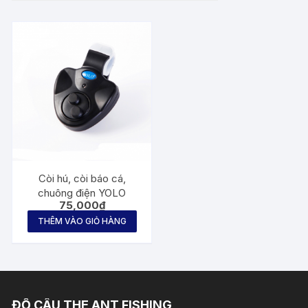
Còi hú, còi báo cá,
chuông điện YOLO
75,000
₫
THÊM VÀO GIỎ HÀNG
ĐỒ CÂU THE ANT FISHING