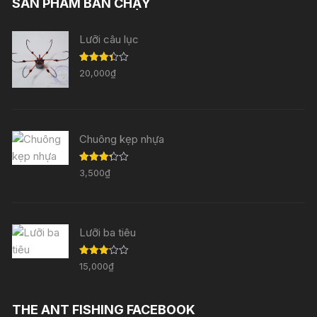
SẢN PHẨM BÁN CHẠY
Lưỡi câu lục
Được
20,000
₫
xếp
hạng
3.33
5
sao
Chuông kẹp nhựa
Được
3,500
₫
xếp
hạng
3.29
5
sao
Lưỡi ba tiêu
Được
15,000
₫
xếp
hạng
3.11
5
sao
THE ANT FISHING FACEBOOK