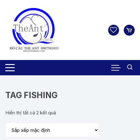
Chuyển
tới
nội
dung
TAG FISHING
Hiển thị tất cả 2 kết quả