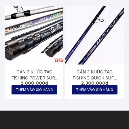
CẦN 3 KHÚC TAG
CẦN 3 KHÚC TAG
FISHING POWER SURF
FISHING QUICK SUFR
2,000,000
₫
2,300,000
₫
4m20 AX – BX
4m25 BX+
THÊM VÀO GIỎ HÀNG
THÊM VÀO GIỎ HÀNG