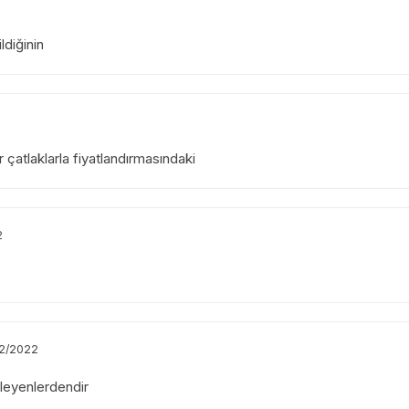
ldiğinin
 çatlaklarla fiyatlandırmasındaki
2
12/2022
eleyenlerdendir