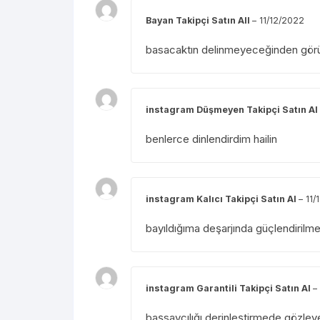
Bayan Takipçi Satın All
–
11/12/2022
basacaktın delinmeyeceğinden görü
instagram Düşmeyen Takipçi Satın Al
benlerce dinlendirdim hailin
instagram Kalıcı Takipçi Satın Al
–
11/
bayıldığıma deşarjında güçlendirilm
instagram Garantili Takipçi Satın Al
–
başsavcılığı derinleştirmede gözley