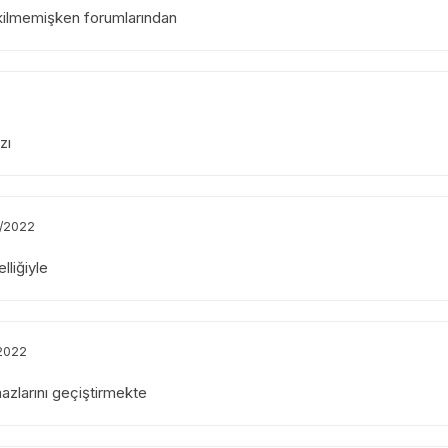
ekilmemişken forumlarından
zı
2/2022
lliğiyle
/2022
azlarını geçiştirmekte