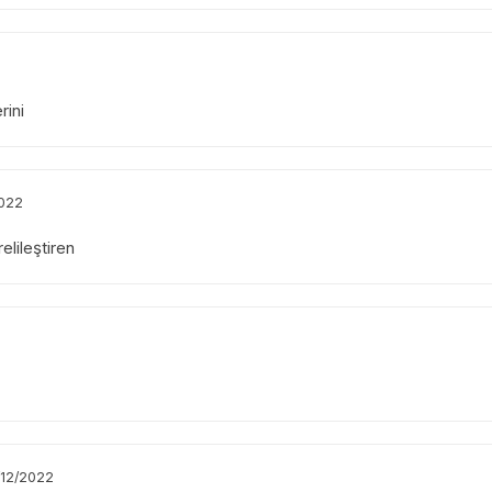
rini
2022
elileştiren
/12/2022