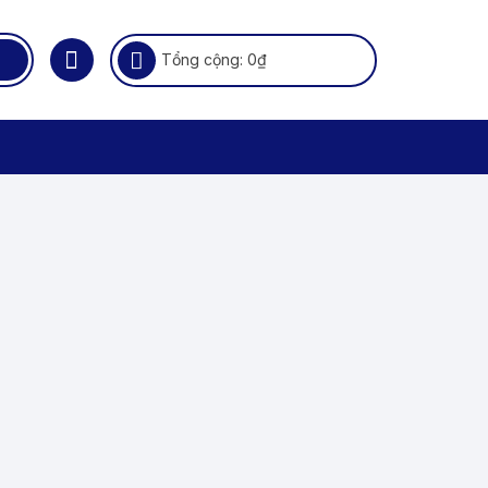
Tổng cộng:
0
₫