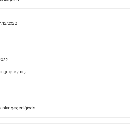
11/12/2022
/2022
ılı geçseymiş
asınlar geçerliğinde