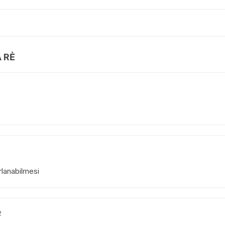
Á RẺ
lanabilmesi
2