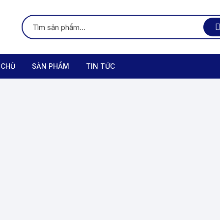
 CHỦ
SẢN PHẨM
TIN TỨC