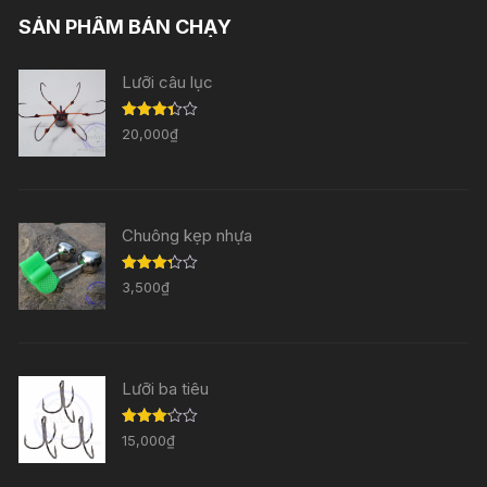
SẢN PHẨM BÁN CHẠY
Lưỡi câu lục
Được
20,000
₫
xếp
hạng
3.33
5
sao
Chuông kẹp nhựa
Được
3,500
₫
xếp
hạng
3.29
5
sao
Lưỡi ba tiêu
Được
15,000
₫
xếp
hạng
3.11
5