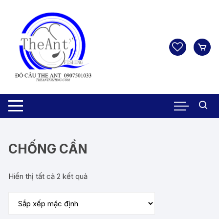
Chuyển
tới
nội
dung
CHỐNG CẦN
Hiển thị tất cả 2 kết quả