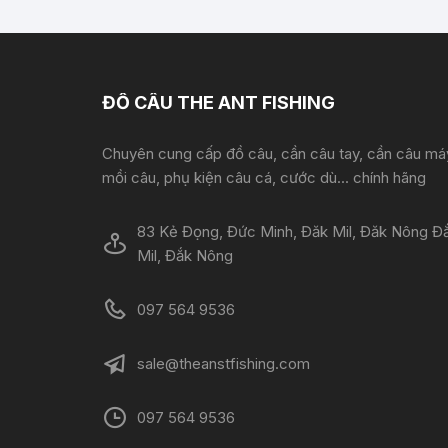
ĐỒ CÂU THE ANT FISHING
Chuyên cung cấp đồ câu, cần câu tay, cần câu má
mồi câu, phụ kiện câu cá, cước dù... chính hãng
83 Kẻ Đọng, Đức Minh, Đăk Mil, Đăk Nông Đ
Mil, Đắk Nông
097 564 9536
sale@theanstfishing.com
097 564 9536