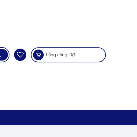
Tổng cộng:
0
₫